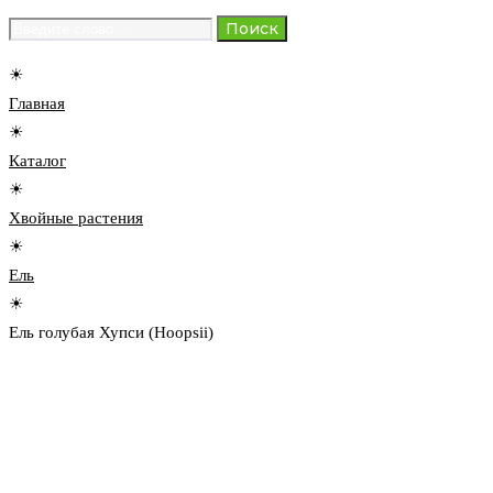
Search
Поиск
for:
☀
Главная
☀
Каталог
☀
Хвойные растения
☀
Ель
☀
Ель голубая Хупси (Hoopsii)