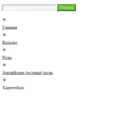
Search
Поиск
for:
☀
Главная
☀
Каталог
☀
Розы
☀
Английские (остины) розы
☀
Харитейдж