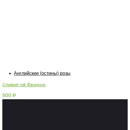
Английские (остины) розы
Спирит оф Фридом
500
₽