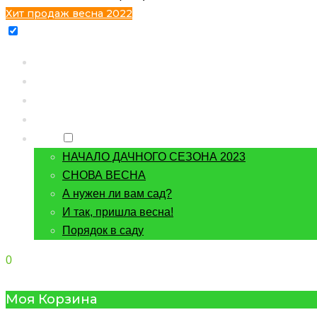
Хит продаж весна 2022
Главная
Каталог
Контакты
О питомнике
Блог
НАЧАЛО ДАЧНОГО СЕЗОНА 2023
СНОВА ВЕСНА
А нужен ли вам сад?
И так, пришла весна!
Порядок в саду
0
Моя Корзина