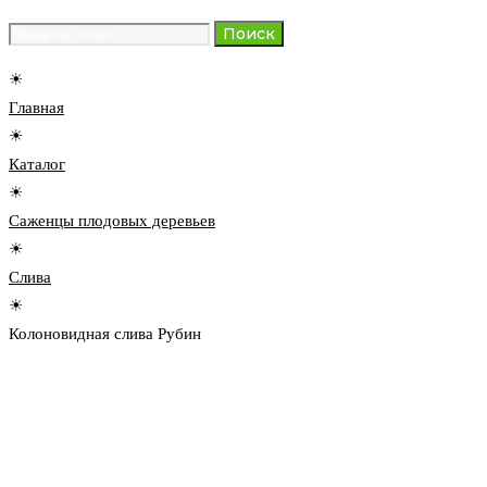
Search
Поиск
for:
☀
Главная
☀
Каталог
☀
Саженцы плодовых деревьев
☀
Слива
☀
Колоновидная слива Рубин