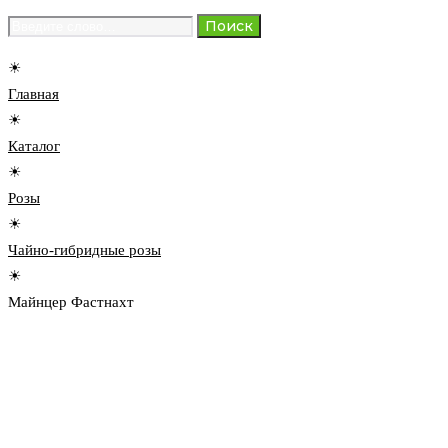
Search
Поиск
for:
☀
Главная
☀
Каталог
☀
Розы
☀
Чайно-гибридные розы
☀
Майнцер Фастнахт