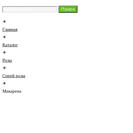
Search
Поиск
for:
☀
Главная
☀
Каталог
☀
Розы
☀
Спрей розы
☀
Макарена