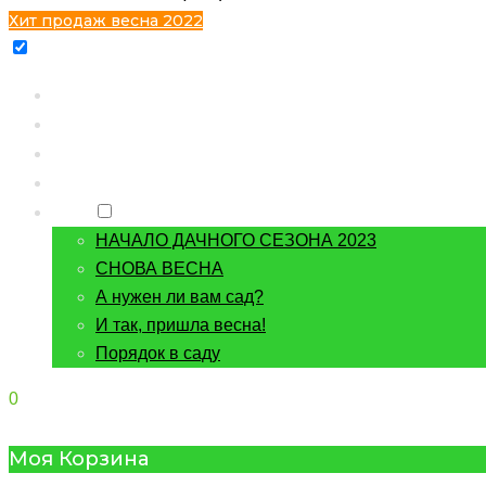
Хит продаж весна 2022
Главная
Каталог
Контакты
О питомнике
Блог
НАЧАЛО ДАЧНОГО СЕЗОНА 2023
СНОВА ВЕСНА
А нужен ли вам сад?
И так, пришла весна!
Порядок в саду
0
Моя Корзина