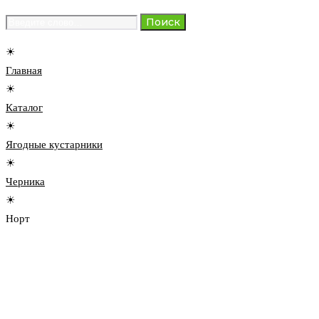
Search
Поиск
for:
☀
Главная
☀
Каталог
☀
Ягодные кустарники
☀
Черника
☀
Норт