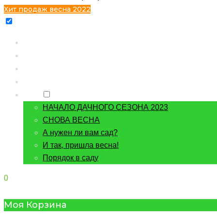
Хит продаж весна 2022
Главная
Каталог
Контакты
О питомнике
Блог
НАЧАЛО ДАЧНОГО СЕЗОНА 2023
СНОВА ВЕСНА
А нужен ли вам сад?
И так, пришла весна!
Порядок в саду
0
Моя Корзина