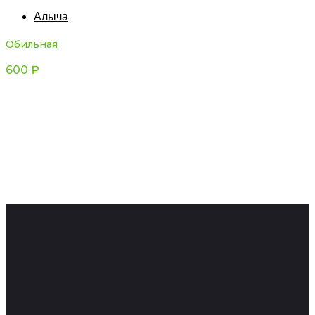
Алыча
Обильная
600
₽