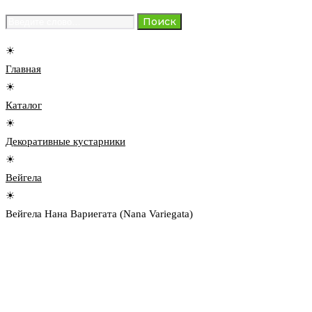
Search
Поиск
for:
☀
Главная
☀
Каталог
☀
Декоративные кустарники
☀
Вейгела
☀
Вейгела Нана Вариегата (Nana Variegata)