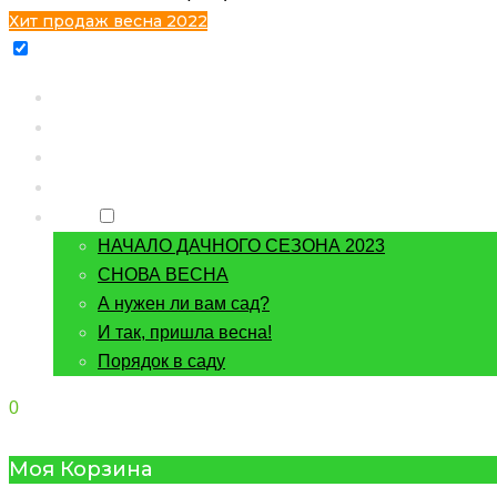
Хит продаж весна 2022
Главная
Каталог
Контакты
О питомнике
Блог
НАЧАЛО ДАЧНОГО СЕЗОНА 2023
СНОВА ВЕСНА
А нужен ли вам сад?
И так, пришла весна!
Порядок в саду
0
Моя Корзина