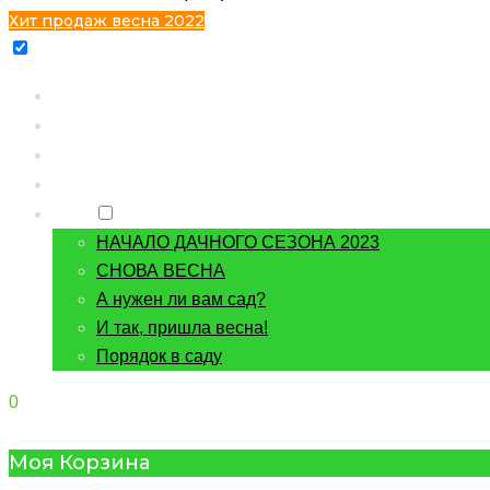
Хит продаж весна 2022
Главная
Каталог
Контакты
О питомнике
Блог
НАЧАЛО ДАЧНОГО СЕЗОНА 2023
СНОВА ВЕСНА
А нужен ли вам сад?
И так, пришла весна!
Порядок в саду
0
Моя Корзина