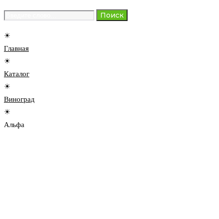
Search
Поиск
for:
☀
Главная
☀
Каталог
☀
Виноград
☀
Альфа