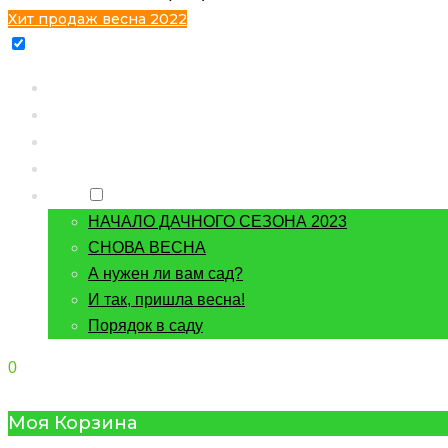
Хит продаж весна 2022
Главная
Каталог
Контакты
О питомнике
Блог
НАЧАЛО ДАЧНОГО СЕЗОНА 2023
СНОВА ВЕСНА
А нужен ли вам сад?
И так, пришла весна!
Порядок в саду
0
Моя Корзина