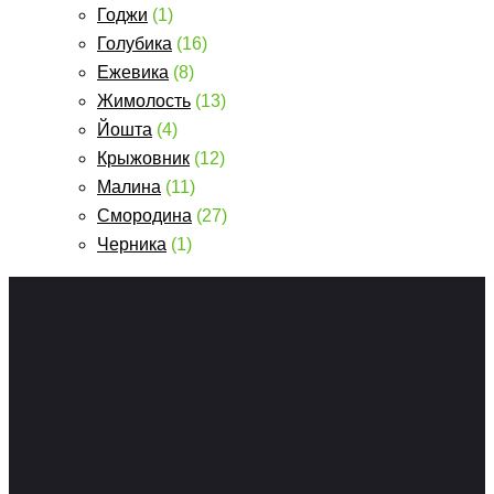
Годжи
(1)
Голубика
(16)
Ежевика
(8)
Жимолость
(13)
Йошта
(4)
Крыжовник
(12)
Малина
(11)
Смородина
(27)
Черника
(1)