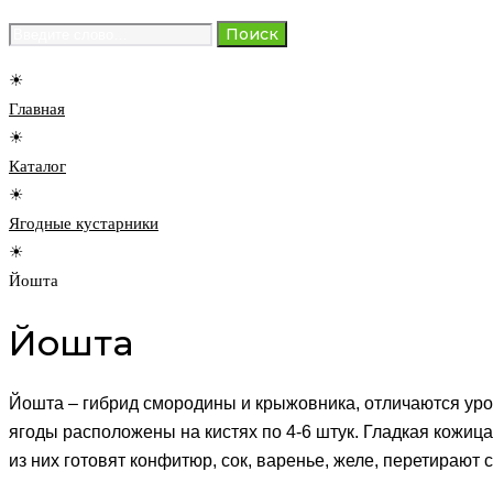
Search
Поиск
for:
☀
Главная
☀
Каталог
☀
Ягодные кустарники
☀
Йошта
Йошта
Йошта – гибрид смородины и крыжовника, отличаются ур
ягоды расположены на кистях по 4-6 штук. Гладкая кожиц
из них готовят конфитюр, сок, варенье, желе, перетирают 