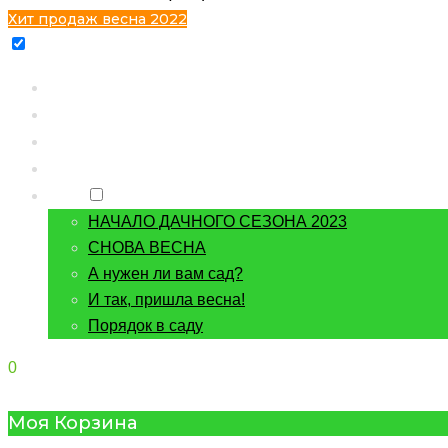
Хит продаж весна 2022
Главная
Каталог
Контакты
О питомнике
Блог
НАЧАЛО ДАЧНОГО СЕЗОНА 2023
СНОВА ВЕСНА
А нужен ли вам сад?
И так, пришла весна!
Порядок в саду
0
Моя Корзина