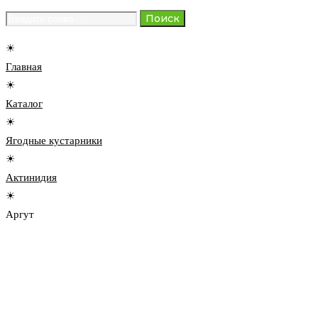
Search
Поиск
for:
☀
Главная
☀
Каталог
☀
Ягодные кустарники
☀
Актинидия
☀
Аргут