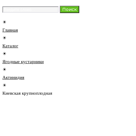
Search
Поиск
for:
☀
Главная
☀
Каталог
☀
Ягодные кустарники
☀
Актинидия
☀
Киевская крупноплодная