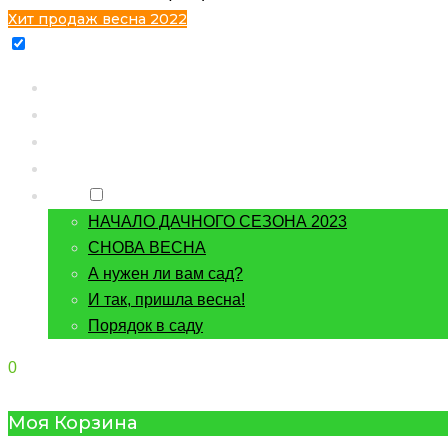
Хит продаж весна 2022
Главная
Каталог
Контакты
О питомнике
Блог
НАЧАЛО ДАЧНОГО СЕЗОНА 2023
СНОВА ВЕСНА
А нужен ли вам сад?
И так, пришла весна!
Порядок в саду
0
Моя Корзина