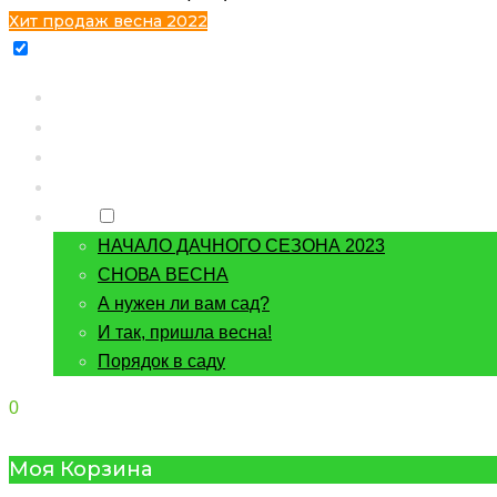
Хит продаж весна 2022
Главная
Каталог
Контакты
О питомнике
Блог
НАЧАЛО ДАЧНОГО СЕЗОНА 2023
СНОВА ВЕСНА
А нужен ли вам сад?
И так, пришла весна!
Порядок в саду
0
Моя Корзина