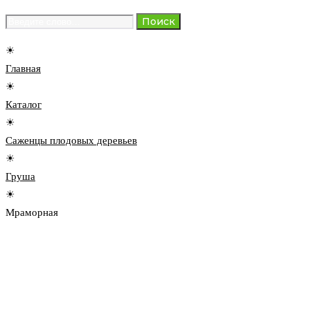
Search
Поиск
for:
☀
Главная
☀
Каталог
☀
Саженцы плодовых деревьев
☀
Груша
☀
Мраморная